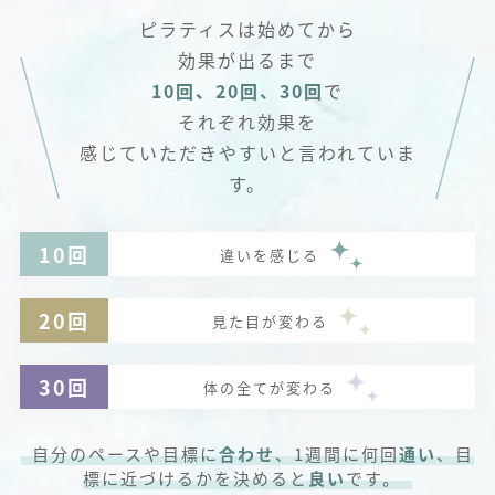
ピラティスは始めてから
効果が出るまで
10回、20回、30回
で
それぞれ効果を
感じていただきやすいと言われていま
す。
10回
違いを感じる
20回
見た目が変わる
30回
体の全てが変わる
自分のペースや目標に
合わせ
、1週間に何回
通い
、目
標に近づけるかを決めると
良い
です。