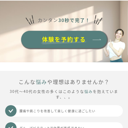
カンタン
30秒で完了！
体験を予約する
こんな
悩み
や理想はありませんか？
30代～40代の女性の多くはこのような
悩み
を抱えていま
す、、。
腰痛や肩こりを改善して楽しく健康に過ごしたい
グループピラティスで効果が実感できない