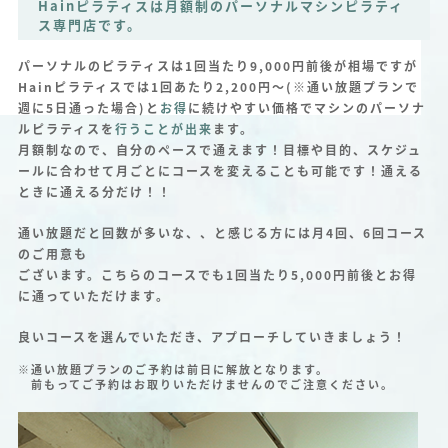
Hainピラティスは月額制のパーソナルマシンピラティ
ス専門店です。
パーソナルのピラティスは1回当たり9,000円前後が相場ですが
Hainピラティスでは1回あたり2,200円～(※通い放題プランで
週に5日通った場合)と
お得
に続けやすい価格でマシンのパーソナ
ルピラティスを
行うことが出来
ます。
月額制なので、自分のペースで通えます！目標や目的、スケジュ
ールに合わせて月ごとにコースを変えることも可能です！通える
ときに通える分だけ！！
通い放題だと回数が多いな、、と感じる方には月4回、6回コース
のご用意も
ございます。こちらのコースでも1回当たり5,000円前後とお得
に通っていただけます。
良いコースを選んでいただき、アプローチしていきましょう！
※通い放題プランのご予約は前日に解放となります。
前もってご予約はお取りいただけませんのでご注意ください。