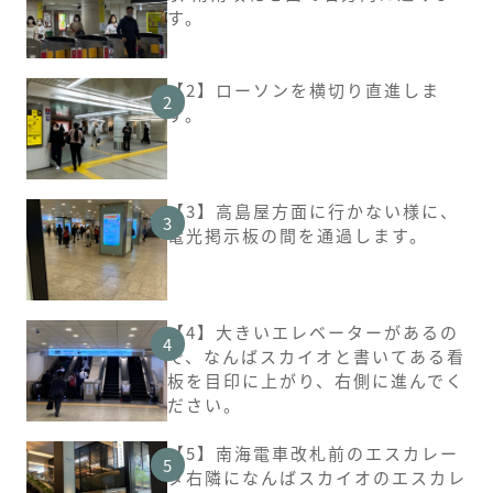
す。
【2】ローソンを横切り直進しま
す。
【3】高島屋方面に行かない様に、
電光掲示板の間を通過します。
【4】大きいエレベーターがあるの
で、なんばスカイオと書いてある看
板を目印に上がり、右側に進んでく
ださい。
【5】南海電車改札前のエスカレー
タ右隣になんばスカイオのエスカレ