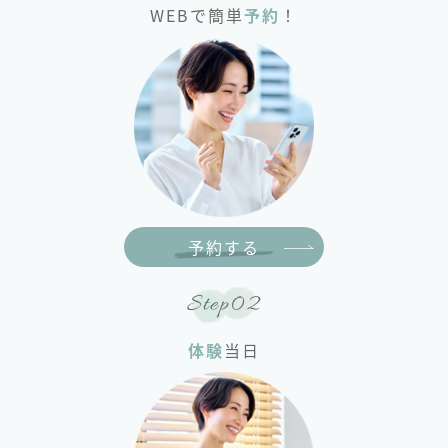
WEBで簡単
予約
！
予約する
Step02
体験
当日