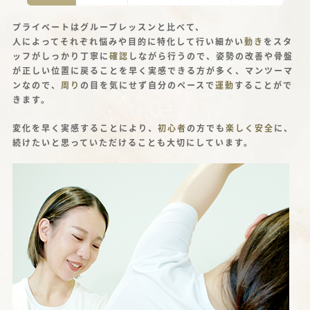
プライベートはグループレッスンと比べて、
人によってそれぞれ悩みや目的に特化して行い細かい
動き
をスタ
ッフがしっかり丁寧に
確認
しながら行うので、姿勢の改善や骨盤
が正しい位置に戻ることを早く実感できる方が多く、マンツーマ
ンなので、
周り
の目を気にせず自分のペースで
運動
することがで
きます。
変化を早く実感することにより、
初心者
の方でも
楽しく安全
に、
続けたいと思っていただけることも大切にしています。