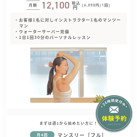
12,100
税込
月額
(
円/
回)
6,050
1
円
・お客様1名に対しインストラクター1名のマンツー
マン
・ウォーターサーバー完備
・1日1回30分のパーソナルレッスン
まずは週1から始めたい方に！
マンスリー［フル］
月4回