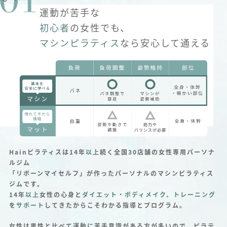
運動が苦手な
初心者
の女性でも、
マシンピラティス
なら安心して通える
Hainピラティスは14年
以上
続く全国30店舗の女性専用パーソナ
ルジム
「リボーンマイセルフ」が作ったパーソナルのマシンピラティス
ジムです。
14年
以上
女性の心身と
ダイエット・ボディメイク、トレーニング
を
サポート
してきたからこそわかる指導とプログラム。
女性は男性と比べて運動に苦手意識がある方が多いので、ピラテ