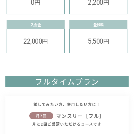
0
2,200
円
円
入会金
登録料
22,000
5,500
円
円
フルタイムプラン
試してみたい方、併用したい方に！
マンスリー［フル］
月2回
月に2回ご受講いただけるコースです