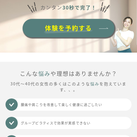
カンタン
30秒で完了！
体験を予約する
こんな
悩み
や理想はありませんか？
30代～40代の女性の多くはこのような
悩み
を抱えていま
す、、。
腰痛や肩こりを改善して楽しく健康に過ごしたい
グループピラティスで効果が実感できない