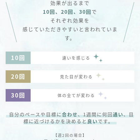
効果が出るまで
10回、20回、30回
で
それぞれ効果を
感じていただきやすいと言われていま
す。
10回
違いを感じる
20回
見た目が変わる
30回
体の全てが変わる
自分のペースや目標に
合わせ
、1週間に何回
通い
、目
標に近づけるかを決めると
良い
です。
【週2回の場合】