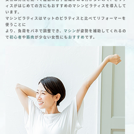
ィスがはじめての方にもおすすめのマシンピラティスを導入して
います。
マシンピラティスはマットのピラティスと比べてリフォーマーを
使うことに
より、負荷をバネで調整でき、
マシン
が姿勢を補助してくれるの
で
初心者
や
筋肉
が少ない女性にも
おすすめ
です。