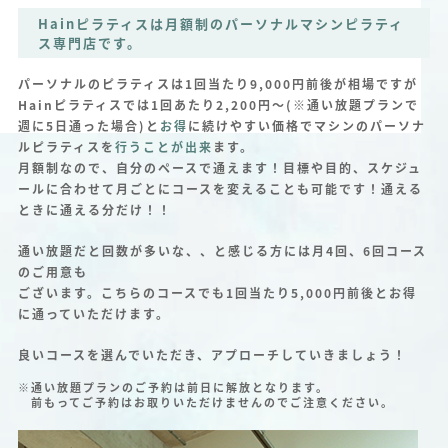
Hainピラティスは月額制のパーソナルマシンピラティ
ス専門店です。
パーソナルのピラティスは1回当たり9,000円前後が相場ですが
Hainピラティスでは1回あたり2,200円～(※通い放題プランで
週に5日通った場合)と
お得
に続けやすい価格でマシンのパーソナ
ルピラティスを
行うことが出来
ます。
月額制なので、自分のペースで通えます！目標や目的、スケジュ
ールに合わせて月ごとにコースを変えることも可能です！通える
ときに通える分だけ！！
通い放題だと回数が多いな、、と感じる方には月4回、6回コース
のご用意も
ございます。こちらのコースでも1回当たり5,000円前後とお得
に通っていただけます。
良いコースを選んでいただき、アプローチしていきましょう！
※通い放題プランのご予約は前日に解放となります。
前もってご予約はお取りいただけませんのでご注意ください。