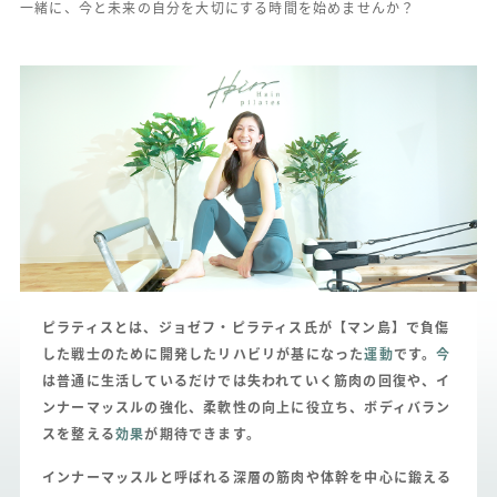
一緒に、今と未来の自分を大切にする時間を始めませんか？
ピラティスとは、ジョゼフ・ピラティス氏が【マン島】で負傷
した戦士のために開発したリハビリが基になった
運動
です。
今
は普通に生活しているだけでは失われていく筋肉の回復や、イ
ンナーマッスルの強化、柔軟性
の向上に役立ち、ボディバラン
スを整える
効果
が期待できます。
インナーマッスルと呼ばれる深層の筋肉や体幹を中心に鍛える