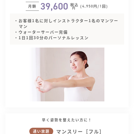
39,600
税込
月額
(
円/
回)
4,950
1
円
・お客様1名に対しインストラクター1名のマンツー
マン
・ウォーターサーバー完備
・1日1回30分のパーソナルレッスン
早く姿勢を整えたい方に！
マンスリー［フル］
通い放題