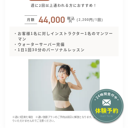
週に2回以上通われる方におすすめ！
44,000
税込
月額
(
円/
回)
2,200
1
円
・お客様1名に対しインストラクター1名のマンツー
マン
・ウォーターサーバー完備
・1日1回30分のパーソナルレッスン
※週に5回来た場合 ※通い放題プランのご予約は前日に解放となります。前もってご予約はお取
りいただけませんのでご注意ください。