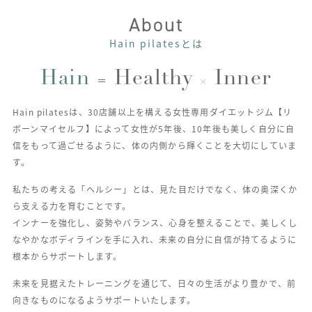
About
Hain pilatesとは
Hain
Healthy
Inner
＝
×
Hain pilatesは、30店舗以上を構える女性専用ダイエットジム【リ
ボーンマイセルフ】によって
女性が5年後、10年後も美しく自分に自
信をもって過ごせるように、体の内側から輝くことを大切にしていま
す。
私たちの考える「ヘルシー」とは、見た目だけでなく、体の奥深くか
ら支える力を育むことです。
インナーを強化し、姿勢やバランス、心身を整えることで、美しくし
なやかなボディラインを手に入れ、
未来の自分に自信が持てるように
根本からサポートします。
未来を見据えたトレーニングを通じて、日々の生活がより豊かで、前
向きなものになるようサポートいたします。