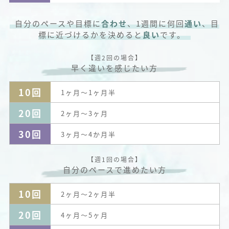
自分のペースや目標に
合わせ
、1週間に何回
通い
、目
標に近づけるかを決めると
良い
です。
【週2回の場合】
早く違いを感じたい方
10回
1ヶ月～1ヶ月半
20回
2ヶ月～3ヶ月
30回
3ヶ月～4か月半
【週1回の場合】
自分のペースで進めたい方
10回
2ヶ月～2ヶ月半
20回
4ヶ月～5ヶ月