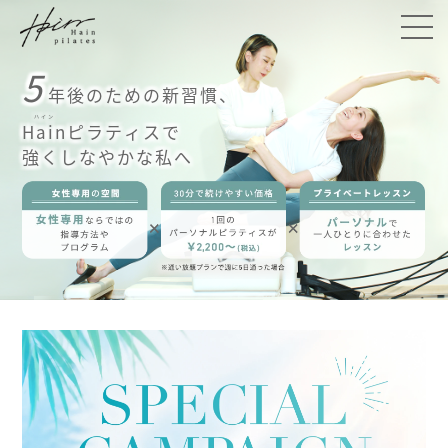
5
年後のための新習慣、
ハイン
Hain
ピラティスで
強くしなやかな私へ