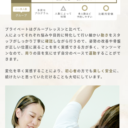
プライベートはグループレッスンと比べて、
人によってそれぞれ悩みや目的に特化して行い細かい
動き
をスタ
ッフがしっかり丁寧に
確認
しながら行うので、姿勢の改善や骨盤
が正しい位置に戻ることを早く実感できる方が多く、マンツーマ
ンなので、
周り
の目を気にせず自分のペースで
運動
することがで
きます。
変化を早く実感することにより、
初心者
の方でも
楽しく安全
に、
続けたいと思っていただけることも大切にしています。