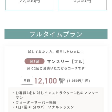
22,000
5,500
円
円
フルタイムプラン
試してみたい方、併用したい方に！
マンスリー［フル］
月2回
月に2回ご受講いただけるコースです
12,100
税込
月額
(
円/
回)
6,050
1
円
・お客様1名に対しインストラクター1名のマンツー
マン
・ウォーターサーバー完備
・1日1回30分のパーソナルレッスン