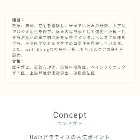
経歴：
救急、麻酔、在宅を経験し、米国では痛みの研究、大学院
では公衆衛生を修学。痛みの専門家として運動・心理・代
替療法などの集学的治療を契機にメンタルヘルスに興味を
持ち、予防医学やセルフケアの重要性を啓蒙しています。
また、well-beingな社会を目指したヘルスケアの会社を
設立。
資格：
医学博士、公認心理師、麻酔科指導医、ペインクリニック
専門医、上級睡眠健康指導士、温泉療法医
Concept
コンセプト
Hainピラティスの
人気ポイント