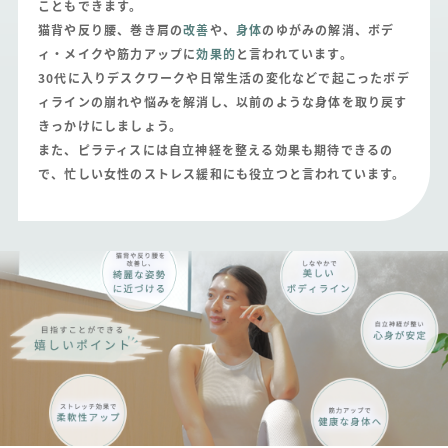
こともできます。
猫背や反り腰、巻き肩の
改善
や、
身体
のゆがみの解消、ボデ
ィ・メイクや筋力アップに
効果的
と言われています。
30代に入りデスクワークや日常生活の変化などで起こったボデ
ィラインの崩れや悩みを解消し、
以前のような身体を取り戻す
きっかけにしましょう。
また、ピラティスには自立神経を整える効果も期待できるの
で、忙しい女性のストレス緩和にも役立つと言われています。