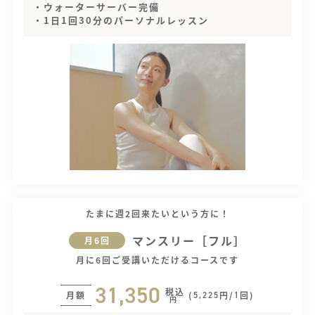
・ウォーターサーバー完備
・1日1回30分のパーソナルレッスン
たまに週2回来たいという方に！
マンスリー［フル］
月6回
月に6回ご受講いただけるコースです
31,350
税込
月額
(
円/
回)
5,225
1
円