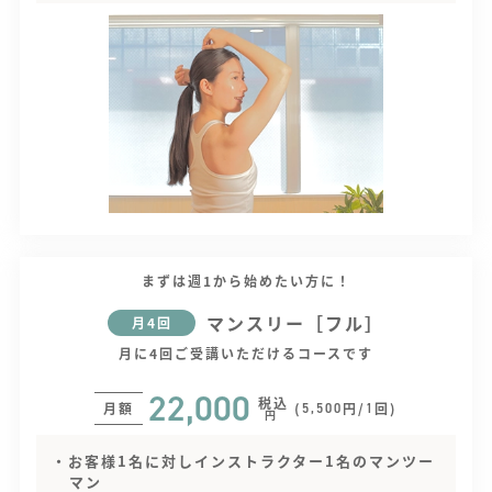
まずは週1から始めたい方に！
マンスリー［フル］
月4回
月に4回ご受講いただけるコースです
22,000
税込
月額
(
円/
回)
5,500
1
円
・お客様1名に対しインストラクター1名のマンツー
マン