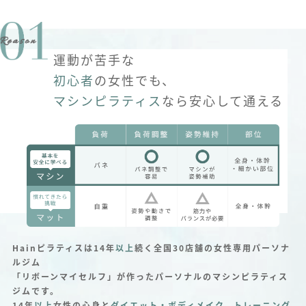
運動が苦手な
初心者
の女性でも、
マシンピラティス
なら安心して通える
Hainピラティスは14年
以上
続く全国30店舗の女性専用パーソナ
ルジム
「リボーンマイセルフ」が作ったパーソナルのマシンピラティス
ジムです。
14年
以上
女性の心身と
ダイエット・ボディメイク、トレーニング