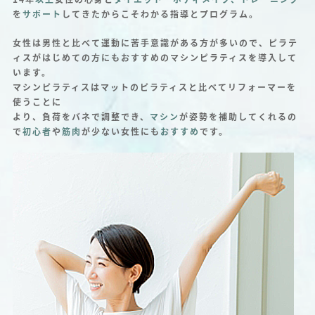
を
サポート
してきたからこそわかる指導とプログラム。
女性は男性と比べて運動に苦手意識がある方が多いので、ピラテ
ィスがはじめての方にもおすすめのマシンピラティスを導入して
います。
マシンピラティスはマットのピラティスと比べてリフォーマーを
使うことに
より、負荷をバネで調整でき、
マシン
が姿勢を補助してくれるの
で
初心者
や
筋肉
が少ない女性にも
おすすめ
です。