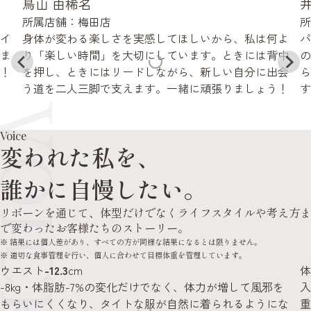
井上 夏絵
林
所属店舗：梅田店
所
よ
パーソナルトレーニングとピラティスを通して、理想
運
中
の身体づくりを全力でサポートします！無理なく続け
な
会
られる習慣で、より自分を好きになれる毎日へ導きま
日
！
す。今よりもっと好きな自分に出会ってみませんか？
持
だ
っ
Voice
変われた私を、
誰かに自慢したい。
リボーンを通じて、体型だけでなくライフスタイルや考え方ま
で変わったお客様たちのストーリー。
※ 結果には個人差があり、すべての方が同様な結果になるとは限りません。
※ 適切な食事管理を行い、個人に合わせて目標体重を管理しています。
体重
-6.2
kg
体
入会前は日常の動きでさえ疲れを感じていましたが、体
-
重-6.2kg・ウエスト-12.3cmの変化とともに、『鏡を見るの
動