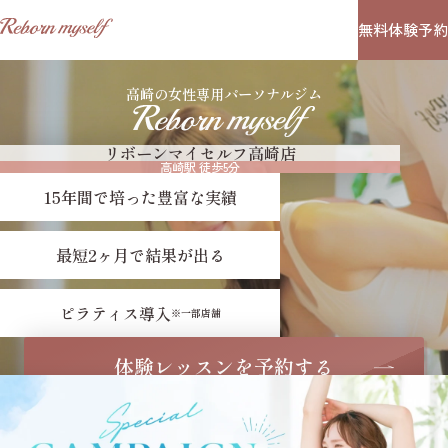
無料体験予約
REBORN MYSELF
高崎の女性専用パーソナルジム
リボーンマイセルフ高崎店
高崎駅 徒歩5分
15年間で培った豊富な実績
最短2ヶ月で結果が出る
ピラティス導入
※一部店舗
体験レッスンを予約する
体験・カウンセリング 無料