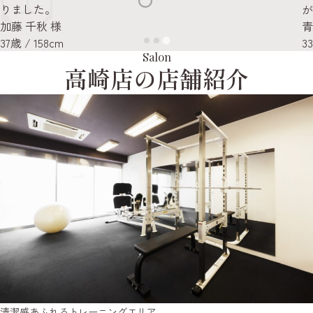
が楽しくなり、歩くのも軽くなった』と実感しています。
渡
青木千鶴 様
5
33歳 / 163cm
Salon
高崎店の店舗紹介
清潔感あふれるトレーニングエリア。