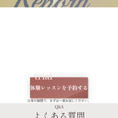
Be Confident, Be You.
あなたが主役の
物語を始めましょう
。
trial
体験レッスンを予約する
日常の隙間で、まずは一度お試しください。
&
Q
A
よくある質問