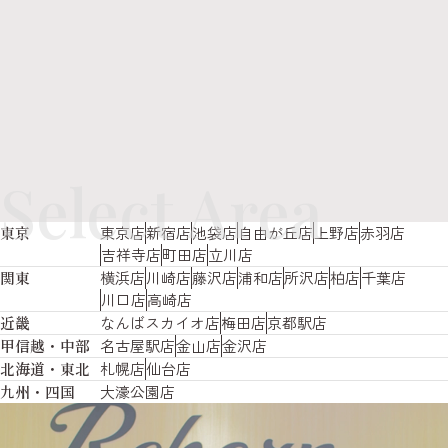
Select Area
東京
東京店
新宿店
池袋店
自由が丘店
上野店
赤羽店
吉祥寺店
町田店
立川店
関東
横浜店
川崎店
藤沢店
浦和店
所沢店
柏店
千葉店
川口店
高崎店
近畿
なんばスカイオ店
梅田店
京都駅店
甲信越・中部
名古屋駅店
金山店
金沢店
北海道・東北
札幌店
仙台店
九州・四国
大濠公園店