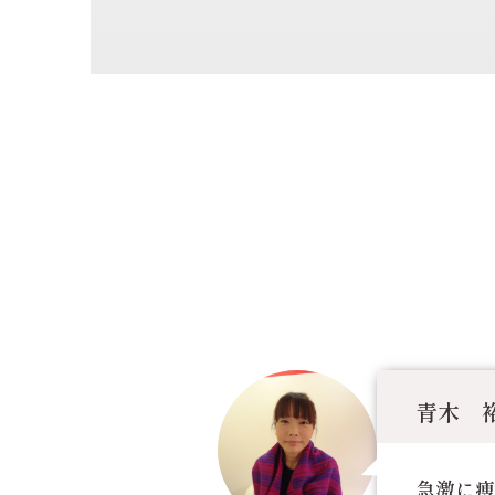
青木 裕
急激に痩