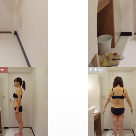
er
Before