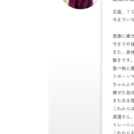
正直、７
今までい
急激に痩
今までの
また、身
驚きです
食べ物と
リボーン
ちゃんと
痩せた自
また太る
これから
渡邊さん
トレーニ
これから