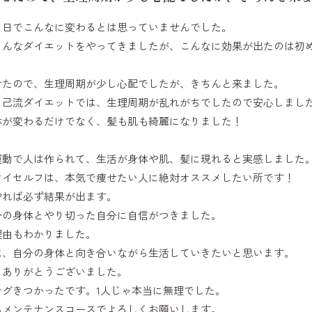
５日でこんなに変わるとは思っていませんでした。
ろんなダイエットをやってきましたが、こんなに効果が出たのは初
せたので、生理周期が少し心配でしたが、きちんと来ました。
自己流ダイエットでは、生理周期が乱れがちでしたので安心しまし
体が変わるだけでなく、髪も肌も綺麗になりました！
。
運動で人は作られて、生活が身体や肌、髪に現れると実感しました
マイセルフは、本気で痩せたい人に絶対オススメしたい所です！
やれば必ず結果が出ます。
分の身体とやり切った自分に自信がつきました。
理由もわかりました。
は、自分の身体と向き合いながら生活していきたいと思います。
、ありがとうございました。
ングきつかったです。1人じゃ本当に無理でした。
もメンテナンスコースでよろしくお願いします。