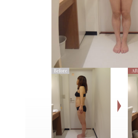
Before
Aft