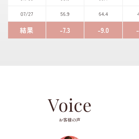
07/27
56.9
64.4
結果
-7.3
-9.0
-
Voice
お客様の声