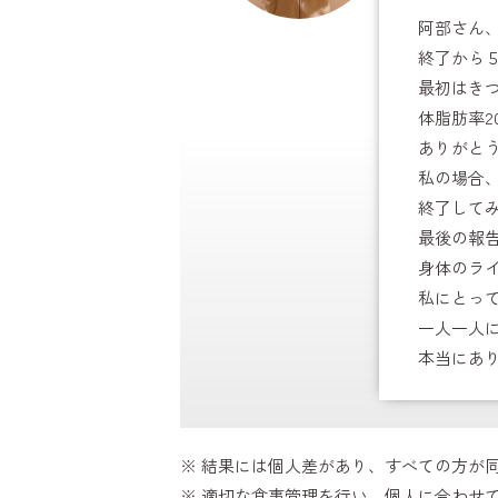
阿部さん
終了から
最初はき
体脂肪率
ありがと
私の場合
終了して
最後の報
身体のラ
私にとっ
一人一人
本当にあ
※ 結果には個人差があり、すべての方が
※ 適切な食事管理を行い、個人に合わせ