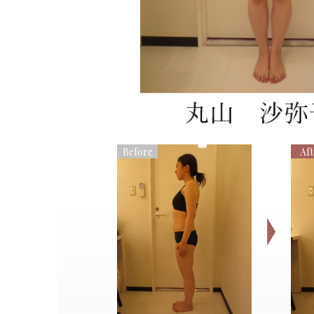
Before
Aft