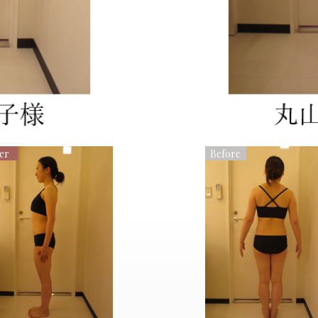
er
Before