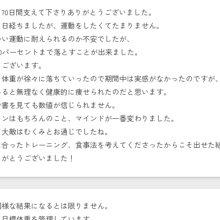
、70日間支えて下さりありがとうございました。
５日経ちましたが、運動をしたくてたまりません。
つい運動に耐えられるのか不安でしたが、
20パーセントまで落とすことが出来ました。
うございます。
、体重が徐々に落ちていったので期間中は実感がなかったのですが
みると無理なく健康的に痩せられたのだと思います。
告書を見ても数値が信じられません。
インはもちろんのこと、マインドが一番変わりました。
て大敵はむくみとお通じでしたね。
に合ったトレーニング、食事法を考えてくださったからこそ出せた
りがとうございました！
同様な結果になるとは限りません。
て目標体重を管理しています。