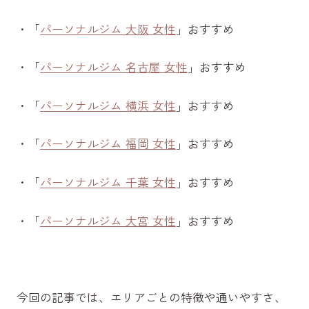
・「
パーソナルジム 大阪 女性
」おすすめ
・「
パーソナルジム 名古屋 女性
」おすすめ
・「
パーソナルジム 横浜 女性
」おすすめ
・「
パーソナルジム 福岡 女性
」おすすめ
・「
パーソナルジム 千葉 女性
」おすすめ
・「
パーソナルジム 大宮 女性
」おすすめ
今回の記事では、エリアごとの特徴や通いやすさ、