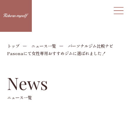
トップ
ニュース一覧
パーソナルジム比較ナビ
Pasonaにて女性専用おすすめジムに選ばれました！
News
ニュース一覧