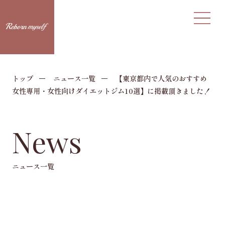
トップ
ニュース一覧
【東京都内で人気のおすすめ
女性専用・女性向けダイエットジム10選】に掲載頂きました！
News
ニュース一覧