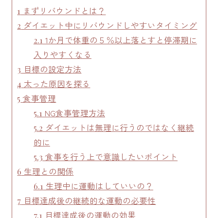
まずリバウンドとは？
1
ダイエット中にリバウンドしやすいタイミング
2
1か月で体重の５％以上落とすと停滞期に
2.1
入りやすくなる
目標の設定方法
3
太った原因を探る
4
食事管理
5
NG食事管理方法
5.1
ダイエットは無理に行うのではなく継続
5.2
的に
食事を行う上で意識したいポイント
5.3
生理との関係
6
生理中に運動はしていいの？
6.1
目標達成後の継続的な運動の必要性
7
目標達成後の運動の効果
7.1